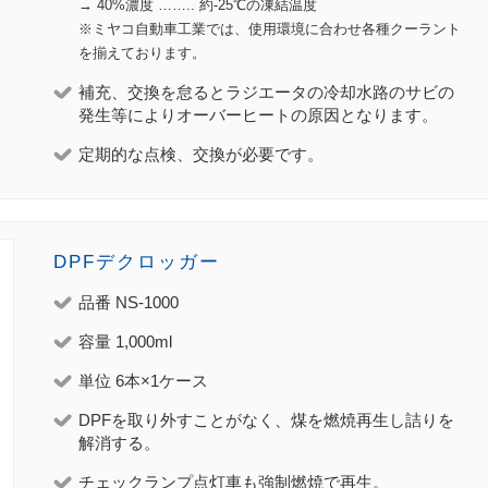
→ 40%濃度 …….. 約-25℃の凍結温度
※ミヤコ自動車工業では、使用環境に合わせ各種クーラント
を揃えております。
補充、交換を怠るとラジエータの冷却水路のサビの
発生等によりオーバーヒートの原因となります。
定期的な点検、交換が必要です。
DPFデクロッガー
品番 NS-1000
容量 1,000ml
単位 6本×1ケース
DPFを取り外すことがなく、煤を燃焼再生し詰りを
解消する。
チェックランプ点灯車も強制燃焼で再生。