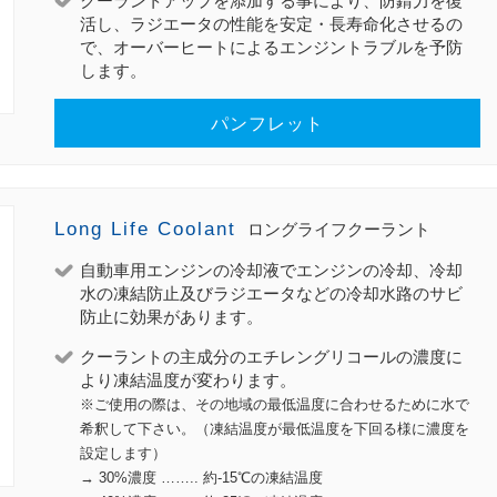
クーラントアップを添加する事により、防錆力を復
活し、ラジエータの性能を安定・長寿命化させるの
で、オーバーヒートによるエンジントラブルを予防
します。
パンフレット
Long Life Coolant
ロングライフクーラント
自動車用エンジンの冷却液でエンジンの冷却、冷却
水の凍結防止及びラジエータなどの冷却水路のサビ
防止に効果があります。
クーラントの主成分のエチレングリコールの濃度に
より凍結温度が変わります。
※ご使用の際は、その地域の最低温度に合わせるために水で
希釈して下さい。（凍結温度が最低温度を下回る様に濃度を
設定します）
→ 30%濃度 …….. 約-15℃の凍結温度